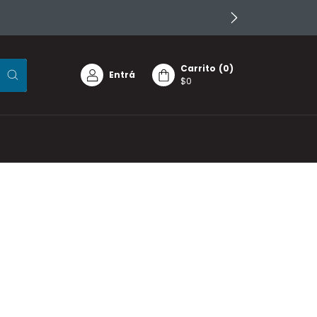
Carrito
(
0
)
Entrá
$0