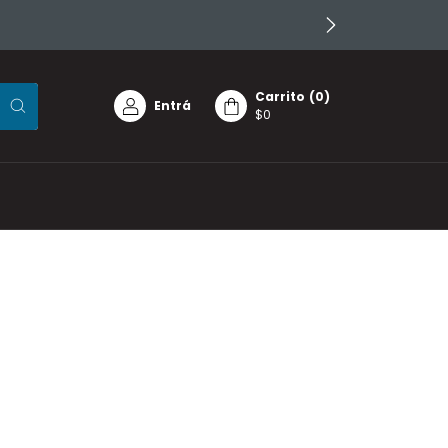
Carrito
(
0
)
Entrá
$0