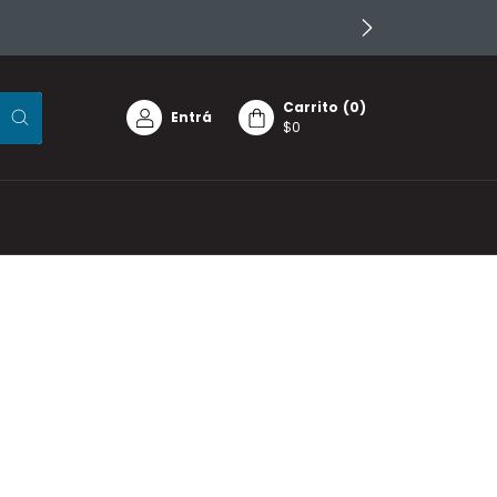
Carrito
(
0
)
Entrá
$0